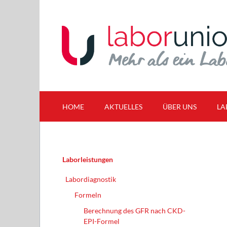
HOME
AKTUELLES
ÜBER UNS
LA
News
MED LaborUnion Gm
Labo
For
Fortbildungstermine
Gebietsübersicht
Navigation
Laborleistungen
B
Qualitätspolitik
überspringen
Ca
Karriere
Labordiagnostik
E
Teams
Formeln
F
Berechnung des GFR nach CKD-
EPI-Formel
E