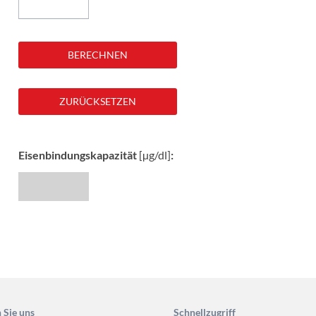
IB4-Score
eies / bioverfügbaresTestosteron
GFR-korrigiertes NT-pro BNP
ysenverzeichnis
ahmekennziffern
rfacharzt
versuche
Eisenbindungskapazität
[µg/dl]
:
 Sie uns
Schnellzugriff