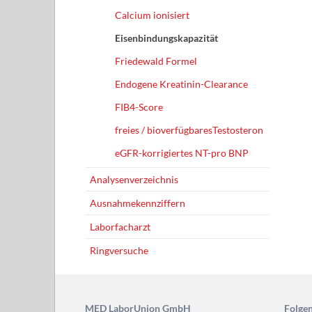
F
Calcium ionisiert
fr
Eisenbindungskapazität
e
Friedewald Formel
Anal
Endogene Kreatinin-Clearance
Ausn
FIB4-Score
Labo
freies / bioverfügbaresTestosteron
Ring
eGFR-korrigiertes NT-pro BNP
Analysenverzeichnis
Ausnahmekennziffern
Laborfacharzt
Ringversuche
MED LaborUnion GmbH
Folgen