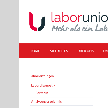
HOME
AKTUELLES
ÜBER UNS
LA
News
MED LaborUnion Gm
Labo
Fortbildungstermine
Gebietsübersicht
Anal
Navigation
Laborleistungen
Qualitätspolitik
Ausn
überspringen
Karriere
Labo
Labordiagnostik
Teams
Ring
Formeln
Analysenverzeichnis