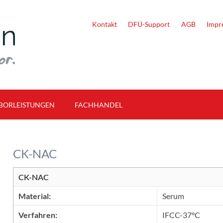
Kontakt
DFÜ-Support
AGB
Impr
Navigation
BORLEISTUNGEN
FACHHANDEL
überspringen
bH
rdiagnostik
Artikelangebot
ysenverzeichnis
Bürogeräte / EDV-Zubehör
CK-NAC
ahmekennziffern
rfacharzt
CK-NAC
versuche
Material:
Serum
Verfahren:
IFCC-37°C