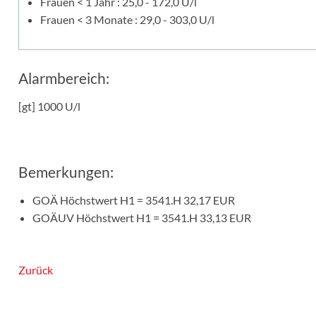
Frauen < 1 Jahr : 25,0 - 172,0 U/l
Frauen < 3 Monate : 29,0 - 303,0 U/l
Alarmbereich:
[gt] 1000 U/l
Bemerkungen:
GOÄ Höchstwert H1 = 3541.H 32,17 EUR
GOÄUV Höchstwert H1 = 3541.H 33,13 EUR
Zurück