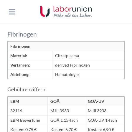
Fibrinogen
Fibrinogen
Material:
Citratplasma
Verfahren:
derived Fibrinogen
Abteilung:
Hämatologie
Gebührenziffern:
EBM
GOÄ
GOÄ-UV
32116
M III 3933
M III 3933
EBM Bewertung
GOÄ 1,15-fach
GOÄ-UV 1-fach
Kosten: 0,75 €
Kosten: 6,70 €
Kosten: 6,90 €